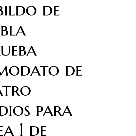
ildo de
bla
rueba
modato de
atro
dios para
ea 1 de