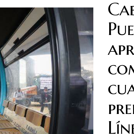
Cab
Pue
ap
co
cu
pre
Lín