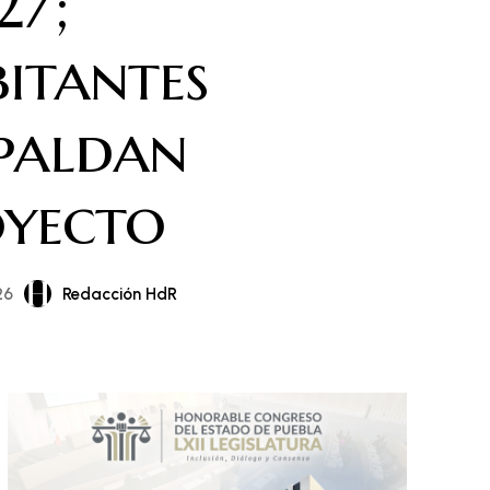
27;
itantes
paldan
oyecto
Redacción HdR
26