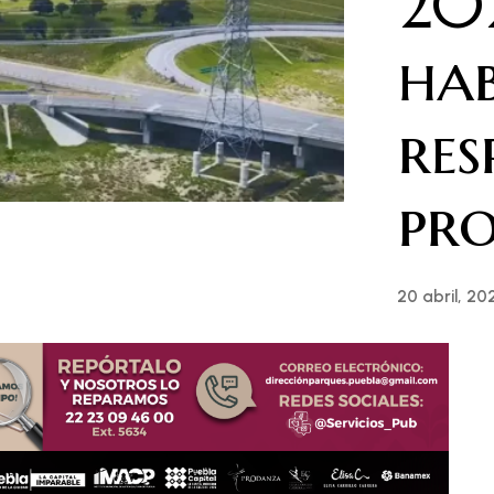
20
hab
res
pr
20 abril, 20