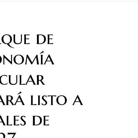
que de
onomía
cular
ará listo a
ales de