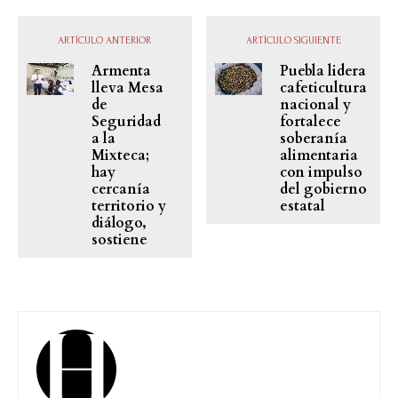
ARTÍCULO ANTERIOR
ARTÍCULO SIGUIENTE
Armenta
Puebla lidera
lleva Mesa
cafeticultura
de
nacional y
Seguridad
fortalece
a la
soberanía
Mixteca;
alimentaria
hay
con impulso
cercanía
del gobierno
territorio y
estatal
diálogo,
sostiene