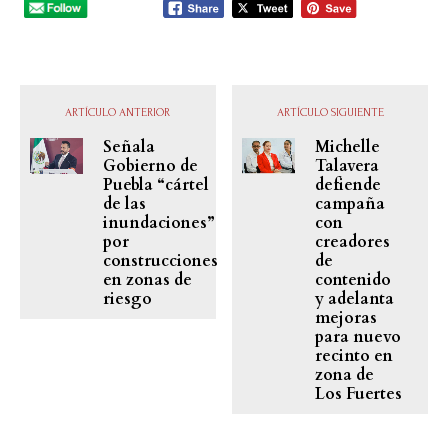
ARTÍCULO ANTERIOR
ARTÍCULO SIGUIENTE
Señala
Michelle
Gobierno de
Talavera
Puebla “cártel
defiende
de las
campaña
inundaciones”
con
por
creadores
construcciones
de
en zonas de
contenido
riesgo
y adelanta
mejoras
para nuevo
recinto en
zona de
Los Fuertes