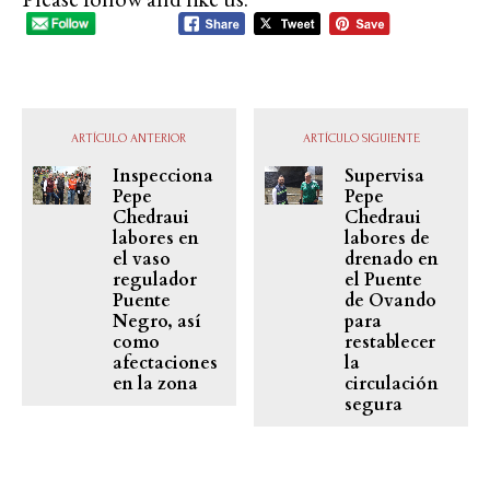
ARTÍCULO ANTERIOR
ARTÍCULO SIGUIENTE
Inspecciona
Supervisa
Pepe
Pepe
Chedraui
Chedraui
labores en
labores de
el vaso
drenado en
regulador
el Puente
Puente
de Ovando
Negro, así
para
como
restablecer
afectaciones
la
en la zona
circulación
segura