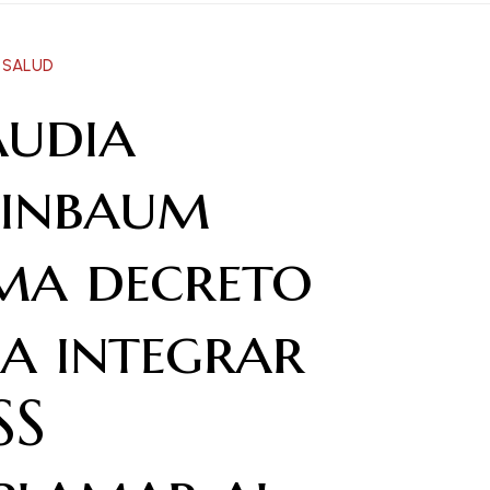
SALUD
audia
einbaum
ma decreto
a integrar
SS