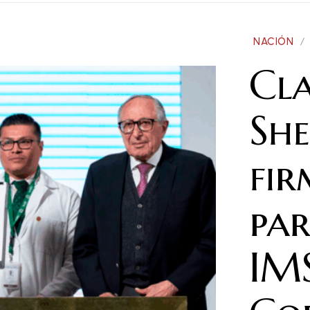
NACIÓN
Cl
Sh
fir
par
IM