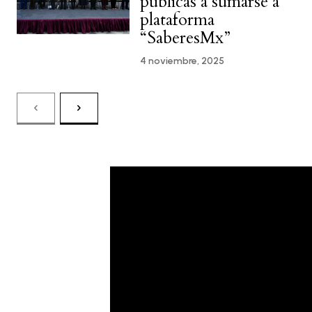
públicas a sumarse a
plataforma
“SaberesMx”
4 noviembre, 2025
Please follow and like us: