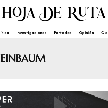
lítica
Investigaciones
Portadas
Opinión
Cie
HEINBAUM