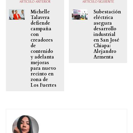
ARTÍCULO ANTERIOR
ARTÍCULO SIGUIENTE
Michelle
Subestación
Talavera
eléctrica
defiende
asegura
campaña
desarrollo
con
industrial
creadores
en San José
de
Chiapa:
contenido
Alejandro
y adelanta
Armenta
mejoras
para nuevo
recinto en
zona de
Los Fuertes