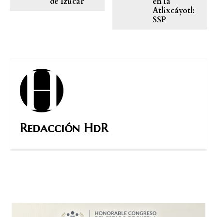
de Izúcar
en la
Atlixcáyotl:
SSP
Redacción HdR