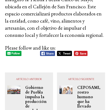
ubicada en el Callejón de San Francisco. Este
espacio comercializará productos elaborados en
la entidad, como café, vino, alimentos y
artesanías, con el objetivo de impulsar el
consumo local y fortalecer la economía regional.
Please follow and like us:
ARTÍCULO ANTERIOR
ARTÍCULO SIGUIENTE
Gobierno
CEPOSAMI,
de Puebla
rostro
impulsa la
humano
producción
que ha
de
llevado