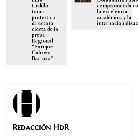
Lilia
Contaduría Públi
Cedillo
comprometida c
toma
la excelencia
protesta a
académica y la
directora
internacionaliza
electa de la
prepa
Regional
“Enrique
Cabrera
Barroso”
Redacción HdR