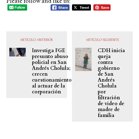
Please follow and like us:
ARTÍCULO ANTERIOR
ARTÍCULO SIGUIENTE
Investiga FGE
CDH inicia
presunto abuso
queja
policial en San
contra
Andrés Cholula;
gobierno
crecen
de San
cuestionamientos
Andrés
al actuar de la
Cholula
corporación
por
filtración
de video de
madre de
familia