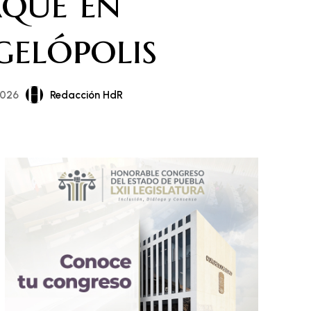
que en
elópolis
Redacción HdR
2026