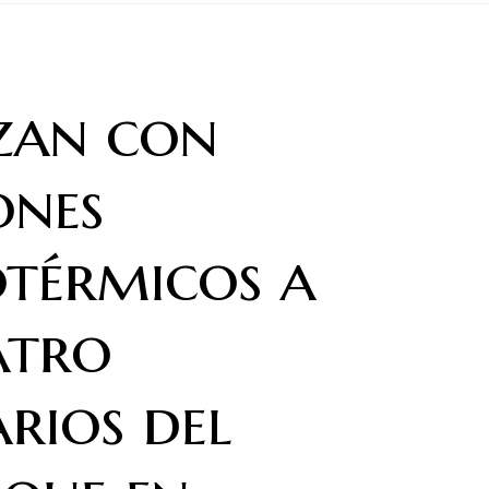
zan con
ones
térmicos a
atro
arios del