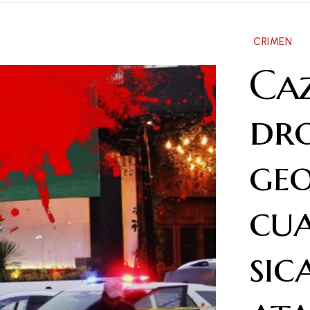
CRIMEN
Ca
dr
geo
cu
sic