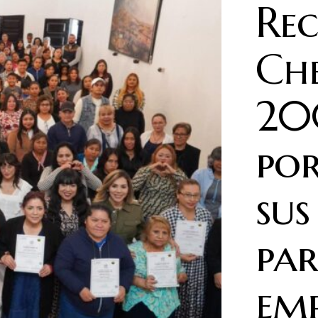
Rec
Ch
20
por
sus
par
em