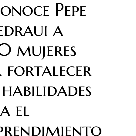
onoce Pepe
edraui a
0 mujeres
 fortalecer
 habilidades
a el
prendimiento