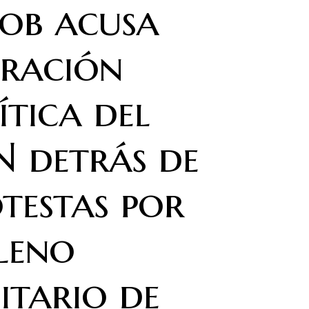
ob acusa
eración
ítica del
 detrás de
testas por
leno
itario de