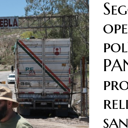
Seg
op
pol
PAN
pro
rel
san