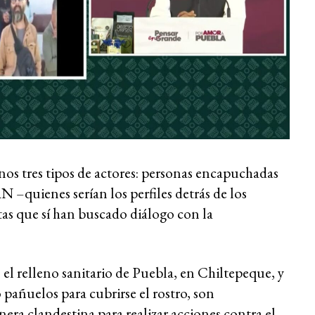
enos tres tipos de actores: personas encapuchadas
AN –quienes serían los perfiles detrás de los
tas que sí han buscado diálogo con la
el relleno sanitario de Puebla, en Chiltepeque, y
 pañuelos para cubrirse el rostro, son
era clandestina para realizar acciones contra el