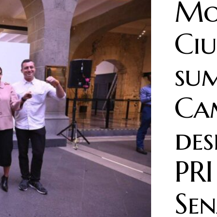
Mo
Ci
su
Ca
des
PRI
Se