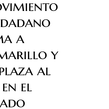
vimiento
udadano
ma a
marillo y
plaza al
 en el
nado