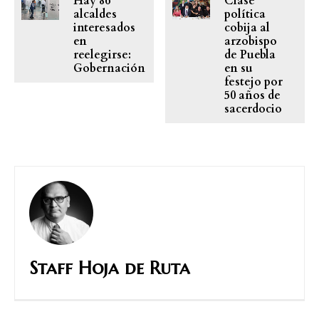
Hay 86
Clase
alcaldes
política
interesados
cobija al
en
arzobispo
reelegirse:
de Puebla
Gobernación
en su
festejo por
50 años de
sacerdocio
Staff Hoja de Ruta