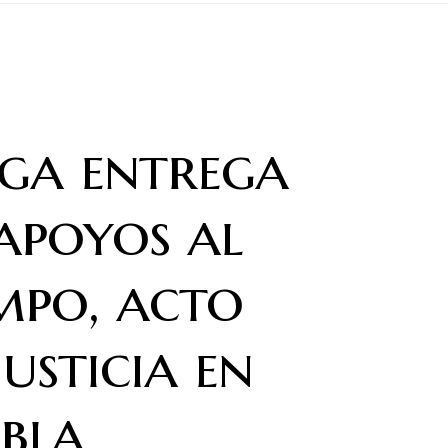
ga entrega
apoyos al
mpo, acto
justicia en
bla