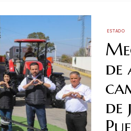
ESTADO
Me
de 
ca
de 
Pue