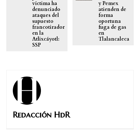
víctima ha
y Pemex
denunciado
atienden de
ataques del
forma
supuesto
oportuna
francotirador
fuga de gas
en la
en
Atlixcáyotl:
Tlalancaleca
SSP
Redacción HdR