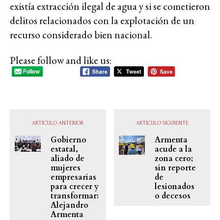
existía extracción ilegal de agua y si se cometieron
delitos relacionados con la explotación de un
recurso considerado bien nacional.
Please follow and like us:
ARTÍCULO ANTERIOR
ARTÍCULO SIGUIENTE
Gobierno
Armenta
estatal,
acude a la
aliado de
zona cero;
mujeres
sin reporte
empresarias
de
para crecer y
lesionados
transformar:
o decesos
Alejandro
Armenta