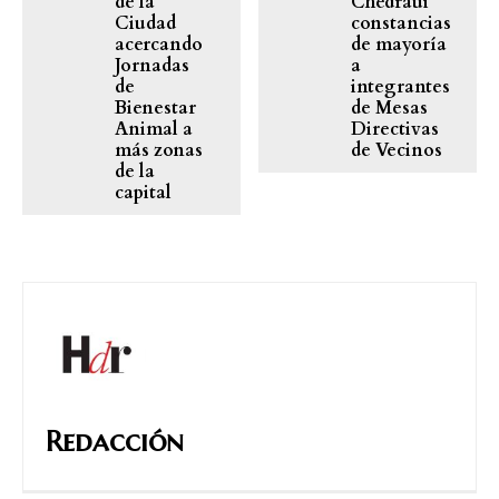
de la
Chedraui
Ciudad
constancias
acercando
de mayoría
Jornadas
a
de
integrantes
Bienestar
de Mesas
Animal a
Directivas
más zonas
de Vecinos
de la
capital
Redacción